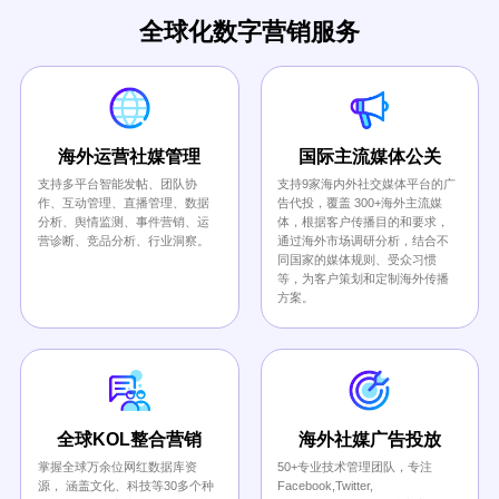
全球化数字营销服务
海外运营社媒管理
国际主流媒体公关
支持多平台智能发帖、团队协
支持9家海内外社交媒体平台的广
作、互动管理、直播管理、数据
告代投，覆盖 300+海外主流媒
分析、舆情监测、事件营销、运
体，根据客户传播目的和要求，
营诊断、竞品分析、行业洞察。
通过海外市场调研分析，结合不
同国家的媒体规则、受众习惯
等，为客户策划和定制海外传播
方案。
全球KOL整合营销
海外社媒广告投放
掌握全球万余位网红数据库资
50+专业技术管理团队，专注
源， 涵盖文化、科技等30多个种
Facebook,Twitter,