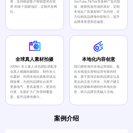
类，支持根据客户营销需求在世
YouTube,TikTok等各种广告代投
界 80多个国家地区，定制开发网
放，根据投放市场的喜好，定制
红。
本地化广告素材和广告内容，全
方位构筑品牌海外影响力，提升
品牌美誉度和忠诚度。
全球真人素材拍摄
本地化内容创意
200W+ 本土素人演员团队搭配专
我们拥有海外本地运营团队，集
业真人视频拍摄团队，制作本土
合当地顶尖营销运营专家的经
化素材，利用本地化视角讲述品
验，基于宣传目标和品牌定位及
牌故事，为您的品牌站台发声，
受众的注意力所在，为客户建立
更接地气，更具渗透力，更添信
领先的策略和独特的本地化创
任度，全面扩大广告营销覆盖
意，助力品牌完美融入当地。
面，提升品牌传播力。
案例介绍